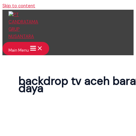
Skip to content
Main Menu
backdrop tv aceh bara
daya