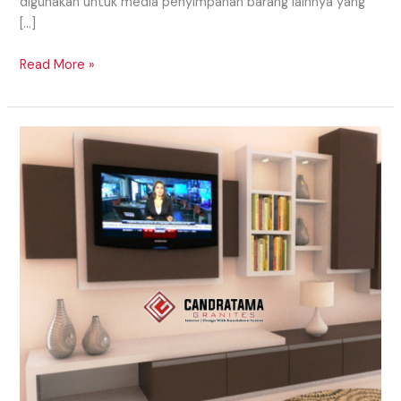
digunakan untuk media penyimpanan barang lainnya yang
[…]
Read More »
RAK
TELEVISI
MINIMALIS
UNTUK
BACKDROP
TV
KEKINIAN