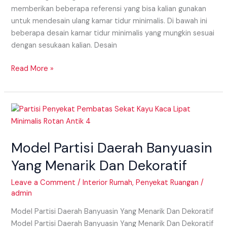
memberikan beberapa referensi yang bisa kalian gunakan
untuk mendesain ulang kamar tidur minimalis. Di bawah ini
beberapa desain kamar tidur minimalis yang mungkin sesuai
dengan sesukaan kalian. Desain
Read More »
Model
Partisi
Daerah
Model Partisi Daerah Banyuasin
Banyuasin
Yang
Yang Menarik Dan Dekoratif
Menarik
Dan
Leave a Comment
/
Interior Rumah
,
Penyekat Ruangan
/
admin
Dekoratif
Model Partisi Daerah Banyuasin Yang Menarik Dan Dekoratif
Model Partisi Daerah Banyuasin Yang Menarik Dan Dekoratif