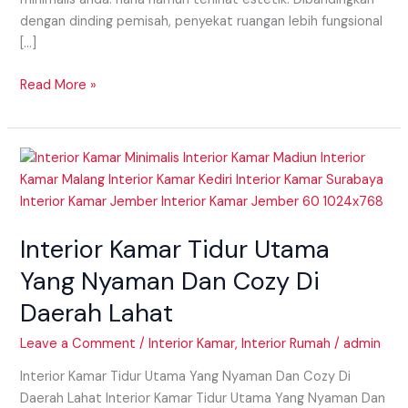
dengan dinding pemisah, penyekat ruangan lebih fungsional
[…]
Read More »
Interior
Kamar
Tidur
Utama
Interior Kamar Tidur Utama
Yang
Nyaman
Yang Nyaman Dan Cozy Di
Dan
Daerah Lahat
Cozy
Di
Leave a Comment
/
Interior Kamar
,
Interior Rumah
/
admin
Daerah
Lahat
Interior Kamar Tidur Utama Yang Nyaman Dan Cozy Di
Daerah Lahat Interior Kamar Tidur Utama Yang Nyaman Dan