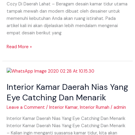
Cozy Di Daerah Lahat – Beragam desain kamar tidur utama
tampak mewah dan modern dibuat oleh desainer untuk
memenuhi kebutuhan Anda akan ruang istirahat. Pada
artikel kali ini akan dijelaskan lebih mendalam mengenai
empat desain berikut yang
Read More »
Interior
Kamar
Interior Kamar Daerah Nias Yang
Daerah
Nias
Eye Catching Dan Menarik
Yang
Eye
Leave a Comment
/
Interior Kamar
,
Interior Rumah
/
admin
Catching
Interior Kamar Daerah Nias Yang Eye Catching Dan Menarik
Dan
Interior Kamar Daerah Nias Yang Eye Catching Dan Menarik
Menarik
– Kalian ingin menganti suasansa kamar tidur, kita akan