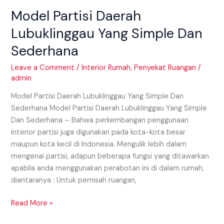
Daerah
Model Partisi Daerah
Lubuklinggau
Yang
Lubuklinggau Yang Simple Dan
Simple
Sederhana
Dan
Sederhana
Leave a Comment
/
Interior Rumah
,
Penyekat Ruangan
/
admin
Model Partisi Daerah Lubuklinggau Yang Simple Dan
Sederhana Model Partisi Daerah Lubuklinggau Yang Simple
Dan Sederhana – Bahwa perkembangan penggunaan
interior partisi juga digunakan pada kota-kota besar
maupun kota kecil di Indonesia. Mengulik lebih dalam
mengenai partisi, adapun beberapa fungsi yang ditawarkan
apabila anda menggunakan perabotan ini di dalam rumah,
diantaranya : Untuk pemisah ruangan,
Read More »