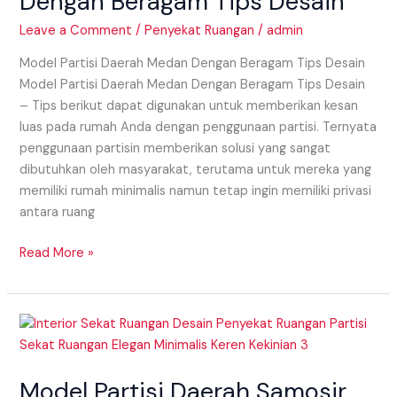
Dengan Beragam Tips Desain
Dengan
Beragam
Leave a Comment
/
Penyekat Ruangan
/
admin
Tips
Model Partisi Daerah Medan Dengan Beragam Tips Desain
Desain
Model Partisi Daerah Medan Dengan Beragam Tips Desain
– Tips berikut dapat digunakan untuk memberikan kesan
luas pada rumah Anda dengan penggunaan partisi. Ternyata
penggunaan partisin memberikan solusi yang sangat
dibutuhkan oleh masyarakat, terutama untuk mereka yang
memiliki rumah minimalis namun tetap ingin memiliki privasi
antara ruang
Read More »
Model
Partisi
Daerah
Model Partisi Daerah Samosir
Samosir