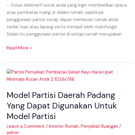
– Solusi dekoratif untuk anda yang ingin memberikan space
atau pembatas ruang di dalam rumah, sejatinya
penggunaan partisi tetap dapat membuat rumah anda
terliat luas atau lapang serta menjadi lebih multifungsi.
Selain itu penggunaan partisi di setiap rumah merupakan
Read More »
Model
Partisi
Daerah
Model Partisi Daerah Padang
Padang
Yang
Yang Dapat Digunakan Untuk
Dapat
Model Partisi
Digunakan
Untuk
Leave a Comment
/
Interior Rumah
,
Penyekat Ruangan
/
Model
admin