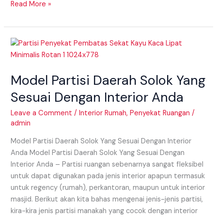
Read More »
Model
Partisi
Daerah
Model Partisi Daerah Solok Yang
Solok
Yang
Sesuai Dengan Interior Anda
Sesuai
Dengan
Leave a Comment
/
Interior Rumah
,
Penyekat Ruangan
/
admin
Interior
Anda
Model Partisi Daerah Solok Yang Sesuai Dengan Interior
Anda Model Partisi Daerah Solok Yang Sesuai Dengan
Interior Anda – Partisi ruangan sebenarnya sangat fleksibel
untuk dapat digunakan pada jenis interior apapun termasuk
untuk regency (rumah), perkantoran, maupun untuk interior
masjid. Berikut akan kita bahas mengenai jenis-jenis partisi,
kira-kira jenis partisi manakah yang cocok dengan interior