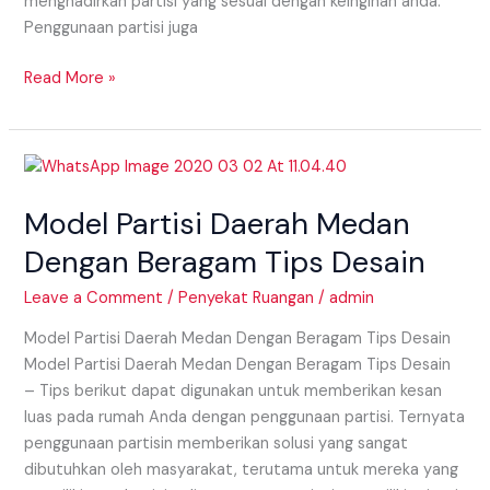
menghadirkan partisi yang sesuai dengan keinginan anda.
Penggunaan partisi juga
Read More »
Model
Partisi
Model Partisi Daerah Medan
Daerah
Medan
Dengan Beragam Tips Desain
Dengan
Beragam
Leave a Comment
/
Penyekat Ruangan
/
admin
Tips
Model Partisi Daerah Medan Dengan Beragam Tips Desain
Desain
Model Partisi Daerah Medan Dengan Beragam Tips Desain
– Tips berikut dapat digunakan untuk memberikan kesan
luas pada rumah Anda dengan penggunaan partisi. Ternyata
penggunaan partisin memberikan solusi yang sangat
dibutuhkan oleh masyarakat, terutama untuk mereka yang