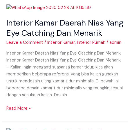
Interior
Kamar
Interior Kamar Daerah Nias Yang
Daerah
Nias
Eye Catching Dan Menarik
Yang
Eye
Leave a Comment
/
Interior Kamar
,
Interior Rumah
/
admin
Catching
Interior Kamar Daerah Nias Yang Eye Catching Dan Menarik
Dan
Interior Kamar Daerah Nias Yang Eye Catching Dan Menarik
Menarik
– Kalian ingin menganti suasansa kamar tidur, kita akan
memberikan beberapa referensi yang bisa kalian gunakan
untuk mendesain ulang kamar tidur minimalis. Di bawah ini
beberapa desain kamar tidur minimalis yang mungkin sesuai
dengan sesukaan kalian. Desain
Read More »