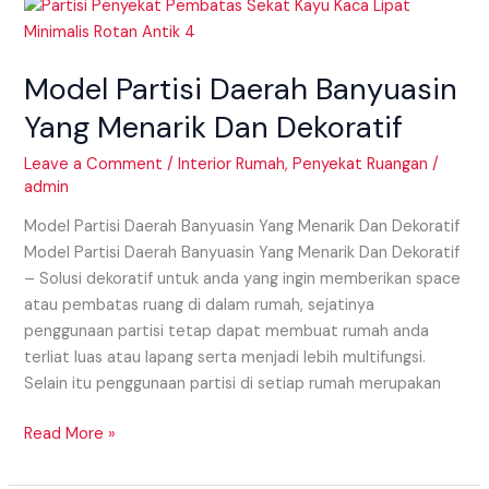
Model
Partisi
Daerah
Model Partisi Daerah Banyuasin
Banyuasin
Yang
Yang Menarik Dan Dekoratif
Menarik
Dan
Leave a Comment
/
Interior Rumah
,
Penyekat Ruangan
/
admin
Dekoratif
Model Partisi Daerah Banyuasin Yang Menarik Dan Dekoratif
Model Partisi Daerah Banyuasin Yang Menarik Dan Dekoratif
– Solusi dekoratif untuk anda yang ingin memberikan space
atau pembatas ruang di dalam rumah, sejatinya
penggunaan partisi tetap dapat membuat rumah anda
terliat luas atau lapang serta menjadi lebih multifungsi.
Selain itu penggunaan partisi di setiap rumah merupakan
Read More »