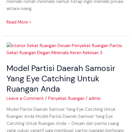
memiliki rumah minimalis namun tetap ingin memiliki privasi
antara ruang
Read More »
Model
Partisi
Daerah
Model Partisi Daerah Samosir
Samosir
Yang
Yang Eye Catching Untuk
Eye
Ruangan Anda
Catching
Untuk
Leave a Comment
/
Penyekat Ruangan
/
admin
Ruangan
Anda
Model Partisi Daerah Samosir Yang Eye Catching Untuk
Ruangan Anda Model Partisi Daerah Samosir Yang Eye
Catching Untuk Ruangan Anda – Desain dari partisi ruang
yang cukup variatif juga membuat partisi ruangan berfungsi