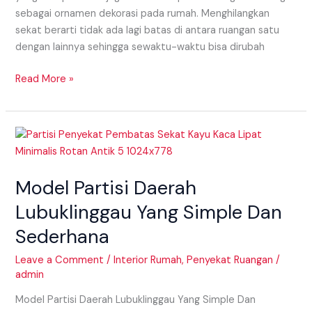
sebagai ornamen dekorasi pada rumah. Menghilangkan
sekat berarti tidak ada lagi batas di antara ruangan satu
dengan lainnya sehingga sewaktu-waktu bisa dirubah
Read More »
Model
Partisi
Daerah
Model Partisi Daerah
Lubuklinggau
Yang
Lubuklinggau Yang Simple Dan
Simple
Sederhana
Dan
Sederhana
Leave a Comment
/
Interior Rumah
,
Penyekat Ruangan
/
admin
Model Partisi Daerah Lubuklinggau Yang Simple Dan