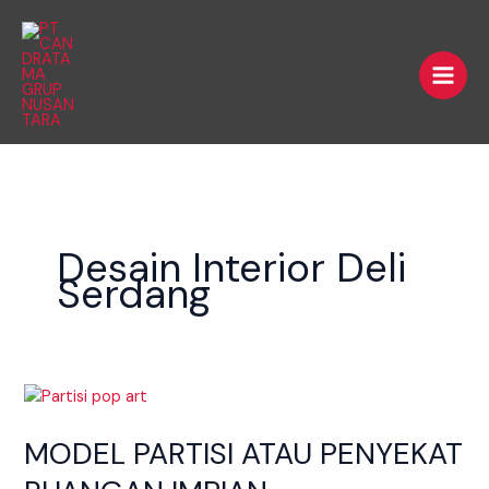
Skip
Main
to
Men
content
Desain Interior Deli
Serdang
MODEL
PARTISI
MODEL PARTISI ATAU PENYEKAT
ATAU
PENYEKAT