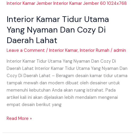
Tidur
Utama
Interior Kamar Tidur Utama
Yang
Nyaman
Yang Nyaman Dan Cozy Di
Dan
Daerah Lahat
Cozy
Di
Leave a Comment
/
Interior Kamar
,
Interior Rumah
/
admin
Daerah
Lahat
Interior Kamar Tidur Utama Yang Nyaman Dan Cozy Di
Daerah Lahat Interior Kamar Tidur Utama Yang Nyaman Dan
Cozy Di Daerah Lahat – Beragam desain kamar tidur utama
tampak mewah dan modern dibuat oleh desainer untuk
memenuhi kebutuhan Anda akan ruang istirahat. Pada
artikel kali ini akan dijelaskan lebih mendalam mengenai
empat desain berikut yang
Read More »