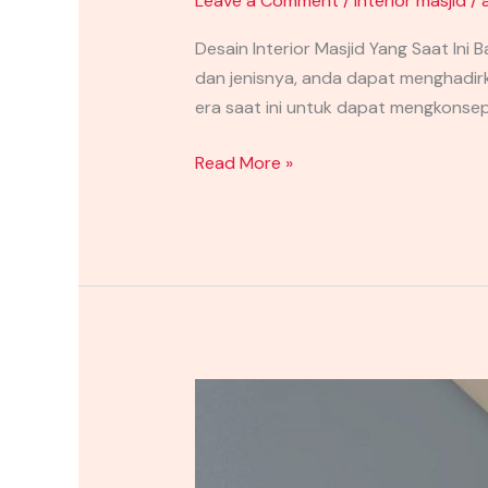
Leave a Comment
/
interior masjid
/
Masjid
Yang
Desain Interior Masjid Yang Saat Ini
Saat
dan jenisnya, anda dapat menghadirka
Ini
era saat ini untuk dapat mengkonse
Banyak
Digandrungi
Read More »
Masyarakat
Area
Bawah
Tangga
Minimalis