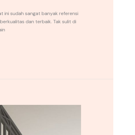
at ini sudah sangat banyak referensi
rkualitas dan terbaik. Tak sulit di
ain