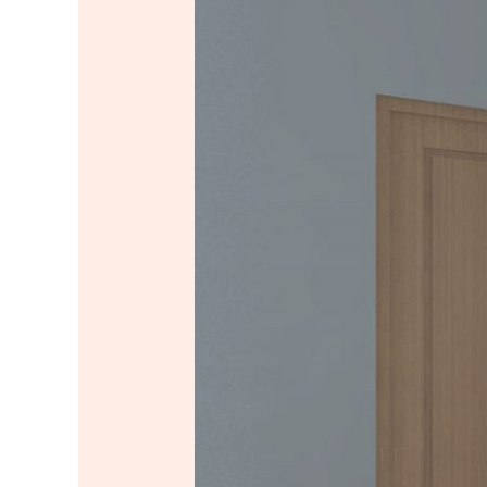
Untuk
Hunian
Impian
Anda
Di
Buol