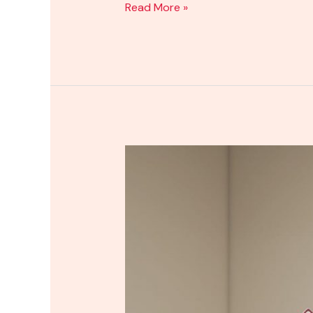
Read More »
Interior
Bawah
Tangga
Poso
Yang
Unik
Untuk
Interior
Rumah