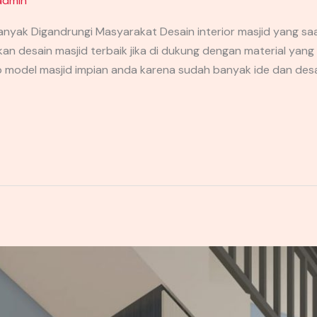
admin
 Banyak Digandrungi Masyarakat Desain interior masjid yang sa
n desain masjid terbaik jika di dukung dengan material yang be
p model masjid impian anda karena sudah banyak ide dan des