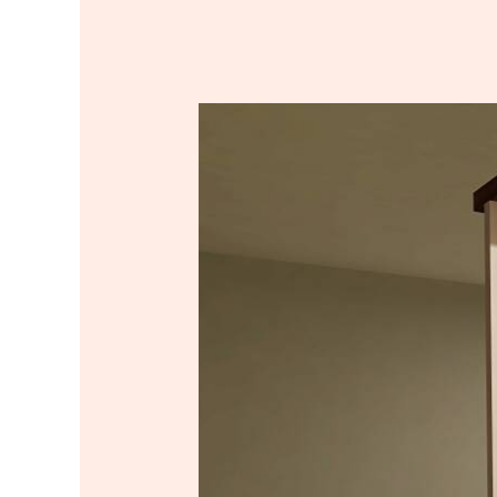
Menggunakan
Partisi
Multifungsi
Untuk
Area
Rumah
Anda