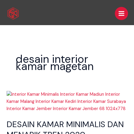
Skip
Main
to
Men
content
desain interior
kamar magetan
DESAIN
KAMAR
MINIMALIS
DAN
DESAIN KAMAR MINIMALIS DAN
MENARIK
TREN