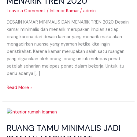
MENARIK TREN 2020
2020
Leave a Comment
/
Interior Kamar
/
admin
DESAIN KAMAR MINIMALIS DAN MENARIK TREN 2020 Desain
kamar minimalis dan menarik merupakan impian setiap
orang karena dari desain kamar yang menarik maka akan
mengadirkan nuansa yang nyaman ketika kita ingin
beristirahat. Karena kamar merupakan salah satu ruangan
yang digunakan oleh orang−orang untuk melepas penat
setelah seharian melepas penat dalam bekerja. Untuk itu
perlu adanya […]
Read More »
RUANG
TAMU
RUANG TAMU MINIMALIS JADI
MINIMALIS
JADI