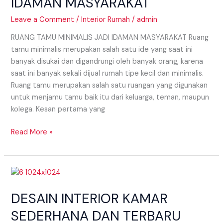
IDAMAN MASYARAKAT
IDAMAN
MASYARAKAT
Leave a Comment
/
Interior Rumah
/
admin
RUANG TAMU MINIMALIS JADI IDAMAN MASYARAKAT Ruang
tamu minimalis merupakan salah satu ide yang saat ini
banyak disukai dan digandrungi oleh banyak orang, karena
saat ini banyak sekali dijual rumah tipe kecil dan minimalis.
Ruang tamu merupakan salah satu ruangan yang digunakan
untuk menjamu tamu baik itu dari keluarga, teman, maupun
kolega. Kesan pertama yang
Read More »
DESAIN
INTERIOR
DESAIN INTERIOR KAMAR
KAMAR
SEDERHANA
SEDERHANA DAN TERBARU
DAN