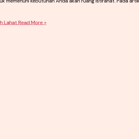
memenuhi kebutuhan Anda akan ruang istirahat. Pada artikel 
h Lahat
Read More »