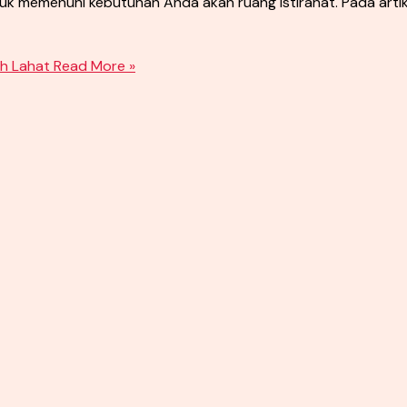
memenuhi kebutuhan Anda akan ruang istirahat. Pada artikel 
h Lahat
Read More »