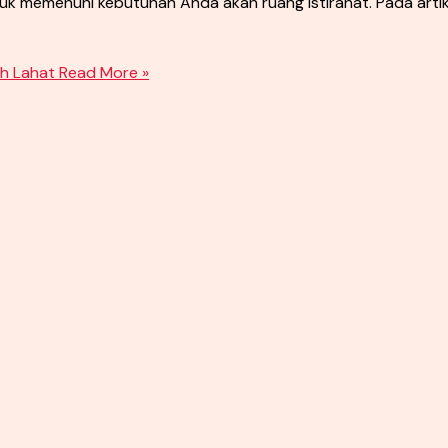
memenuhi kebutuhan Anda akan ruang istirahat. Pada artikel 
h Lahat
Read More »