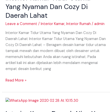
Nyaman
Yang Nyaman Dan Cozy Di
Dan
Daerah Lahat
Cozy
Di
Leave a Comment
/
Interior Kamar
,
Interior Rumah
/
admin
Daerah
Lahat
Interior Kamar Tidur Utama Yang Nyaman Dan Cozy Di
Daerah Lahat Interior Kamar Tidur Utama Yang Nyaman Dan
Cozy Di Daerah Lahat – Beragam desain kamar tidur utama
tampak mewah dan modern dibuat oleh desainer untuk
memenuhi kebutuhan Anda akan ruang istirahat. Pada
artikel kali ini akan dijelaskan lebih mendalam mengenai
empat desain berikut yang
Read More »
Interior
Kamar