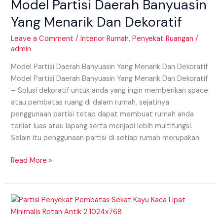
Model Partisi Daerah Banyuasin
Banyuasin
Yang
Yang Menarik Dan Dekoratif
Menarik
Dan
Leave a Comment
/
Interior Rumah
,
Penyekat Ruangan
/
admin
Dekoratif
Model Partisi Daerah Banyuasin Yang Menarik Dan Dekoratif
Model Partisi Daerah Banyuasin Yang Menarik Dan Dekoratif
– Solusi dekoratif untuk anda yang ingin memberikan space
atau pembatas ruang di dalam rumah, sejatinya
penggunaan partisi tetap dapat membuat rumah anda
terliat luas atau lapang serta menjadi lebih multifungsi.
Selain itu penggunaan partisi di setiap rumah merupakan
Read More »
Model
Partisi