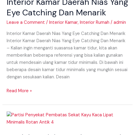
Interior Kamar Daerah Nias Yang
Daerah
Nias
Eye Catching Dan Menarik
Yang
Eye
Leave a Comment
/
Interior Kamar
,
Interior Rumah
/
admin
Catching
Interior Kamar Daerah Nias Yang Eye Catching Dan Menarik
Dan
Interior Kamar Daerah Nias Yang Eye Catching Dan Menarik
Menarik
– Kalian ingin menganti suasansa kamar tidur, kita akan
memberikan beberapa referensi yang bisa kalian gunakan
untuk mendesain ulang kamar tidur minimalis. Di bawah ini
beberapa desain kamar tidur minimalis yang mungkin sesuai
dengan sesukaan kalian. Desain
Read More »
Model
Partisi
Daerah