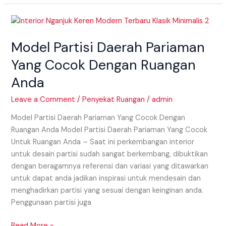
Model
Partisi
Model Partisi Daerah Pariaman
Daerah
Pariaman
Yang Cocok Dengan Ruangan
Yang
Anda
Cocok
Dengan
Leave a Comment
/
Penyekat Ruangan
/
admin
Ruangan
Anda
Model Partisi Daerah Pariaman Yang Cocok Dengan
Ruangan Anda Model Partisi Daerah Pariaman Yang Cocok
Untuk Ruangan Anda – Saat ini perkembangan interior
untuk desain partisi sudah sangat berkembang, dibuktikan
dengan beragamnya referensi dan variasi yang ditawarkan
untuk dapat anda jadikan inspirasi untuk mendesain dan
menghadirkan partisi yang sesuai dengan keinginan anda.
Penggunaan partisi juga
Read More »