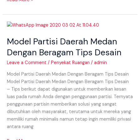
Model
Partisi
Model Partisi Daerah Medan
Daerah
Medan
Dengan Beragam Tips Desain
Dengan
Beragam
Leave a Comment
/
Penyekat Ruangan
/
admin
Tips
Model Partisi Daerah Medan Dengan Beragam Tips Desain
Desain
Model Partisi Daerah Medan Dengan Beragam Tips Desain
– Tips berikut dapat digunakan untuk memberikan kesan
luas pada rumah Anda dengan penggunaan partisi. Ternyata
penggunaan partisin memberikan solusi yang sangat
dibutuhkan oleh masyarakat, terutama untuk mereka yang
memiliki rumah minimalis namun tetap ingin memiliki privasi
antara ruang