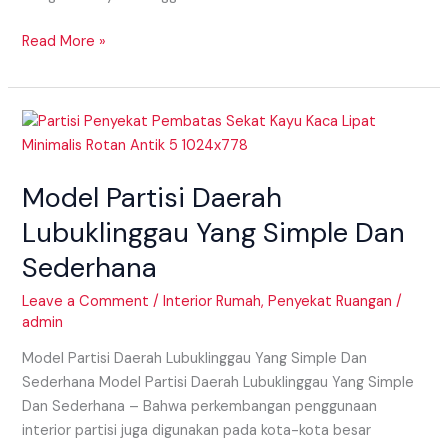
Read More »
Model
Partisi
Daerah
Model Partisi Daerah
Lubuklinggau
Yang
Lubuklinggau Yang Simple Dan
Simple
Sederhana
Dan
Sederhana
Leave a Comment
/
Interior Rumah
,
Penyekat Ruangan
/
admin
Model Partisi Daerah Lubuklinggau Yang Simple Dan
Sederhana Model Partisi Daerah Lubuklinggau Yang Simple
Dan Sederhana – Bahwa perkembangan penggunaan
interior partisi juga digunakan pada kota-kota besar