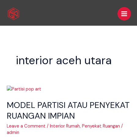
Skip
Main
to
Men
content
interior aceh utara
MODEL
PARTISI
MODEL PARTISI ATAU PENYEKAT
ATAU
PENYEKAT
RUANGAN IMPIAN
RUANGAN
IMPIAN
Leave a Comment
/
Interior Rumah
,
Penyekat Ruangan
/
admin