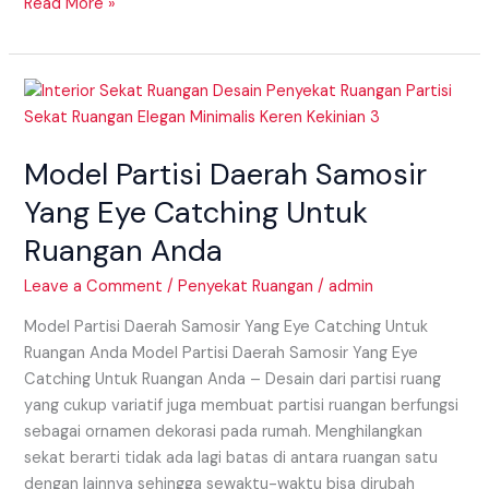
Read More »
Model
Partisi
Daerah
Model Partisi Daerah Samosir
Samosir
Yang
Yang Eye Catching Untuk
Eye
Ruangan Anda
Catching
Untuk
Leave a Comment
/
Penyekat Ruangan
/
admin
Ruangan
Anda
Model Partisi Daerah Samosir Yang Eye Catching Untuk
Ruangan Anda Model Partisi Daerah Samosir Yang Eye
Catching Untuk Ruangan Anda – Desain dari partisi ruang
yang cukup variatif juga membuat partisi ruangan berfungsi
sebagai ornamen dekorasi pada rumah. Menghilangkan
sekat berarti tidak ada lagi batas di antara ruangan satu
dengan lainnya sehingga sewaktu-waktu bisa dirubah