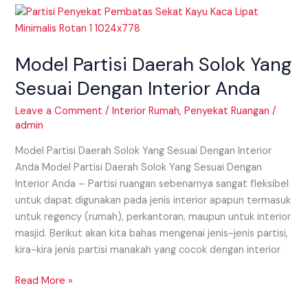
Model
Partisi
Daerah
Model Partisi Daerah Solok Yang
Solok
Yang
Sesuai Dengan Interior Anda
Sesuai
Dengan
Leave a Comment
/
Interior Rumah
,
Penyekat Ruangan
/
admin
Interior
Anda
Model Partisi Daerah Solok Yang Sesuai Dengan Interior
Anda Model Partisi Daerah Solok Yang Sesuai Dengan
Interior Anda – Partisi ruangan sebenarnya sangat fleksibel
untuk dapat digunakan pada jenis interior apapun termasuk
untuk regency (rumah), perkantoran, maupun untuk interior
masjid. Berikut akan kita bahas mengenai jenis-jenis partisi,
kira-kira jenis partisi manakah yang cocok dengan interior
Read More »