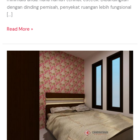
dengan dinding pemisah, penyekat ruangan lebih fungsional
[…]
Read More »
Interior
Kamar
Tidur
Utama
Yang
Nyaman
Dan
Cozy
Di
Daerah
Lahat