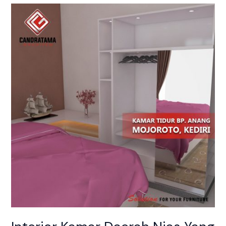
Interior
Kamar
Daerah
Nias
Yang
Eye
Catching
Dan
Menarik