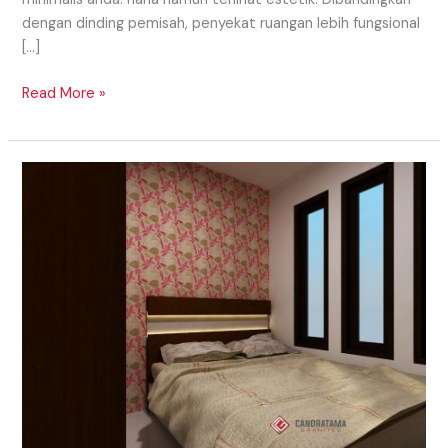
dengan dinding pemisah, penyekat ruangan lebih fungsional
[…]
Read More »
Interior
Kamar
Tidur
Utama
Yang
Nyaman
Dan
Cozy
Di
Daerah
Lahat