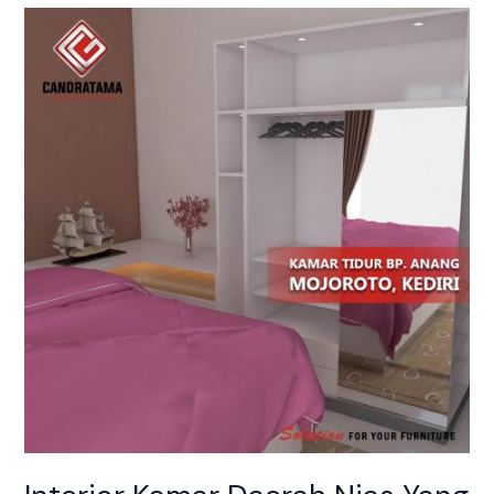
Interior
Kamar
Daerah
Nias
Yang
Eye
Catching
Dan
Menarik