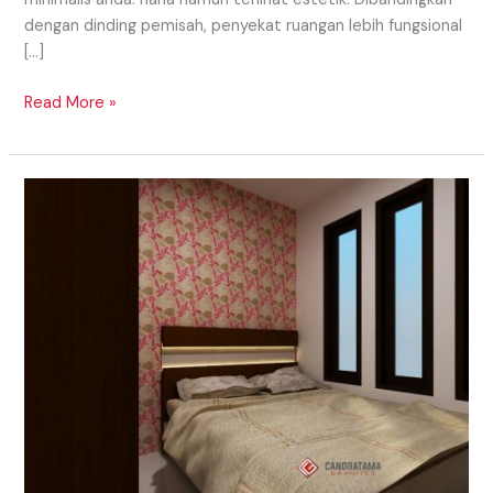
dengan dinding pemisah, penyekat ruangan lebih fungsional
[…]
Read More »
Interior
Kamar
Tidur
Utama
Yang
Nyaman
Dan
Cozy
Di
Daerah
Lahat