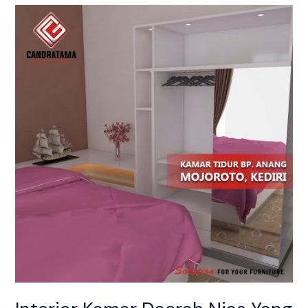
Interior
Kamar
Daerah
Nias
Yang
Eye
Catching
Dan
Menarik