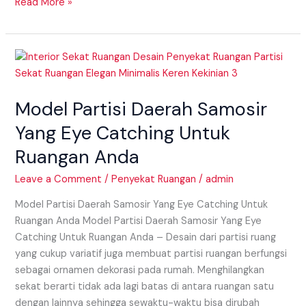
Read More »
Model
Partisi
Daerah
Model Partisi Daerah Samosir
Samosir
Yang
Yang Eye Catching Untuk
Eye
Ruangan Anda
Catching
Untuk
Leave a Comment
/
Penyekat Ruangan
/
admin
Ruangan
Anda
Model Partisi Daerah Samosir Yang Eye Catching Untuk
Ruangan Anda Model Partisi Daerah Samosir Yang Eye
Catching Untuk Ruangan Anda – Desain dari partisi ruang
yang cukup variatif juga membuat partisi ruangan berfungsi
sebagai ornamen dekorasi pada rumah. Menghilangkan
sekat berarti tidak ada lagi batas di antara ruangan satu
dengan lainnya sehingga sewaktu-waktu bisa dirubah