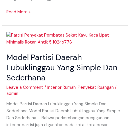
Read More »
Model
Partisi
Daerah
Model Partisi Daerah
Lubuklinggau
Yang
Lubuklinggau Yang Simple Dan
Simple
Sederhana
Dan
Sederhana
Leave a Comment
/
Interior Rumah
,
Penyekat Ruangan
/
admin
Model Partisi Daerah Lubuklinggau Yang Simple Dan
Sederhana Model Partisi Daerah Lubuklinggau Yang Simple
Dan Sederhana – Bahwa perkembangan penggunaan
interior partisi juga digunakan pada kota-kota besar