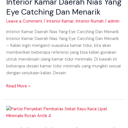
Interior Kamar Daerah Nias Yang
Daerah
Nias
Eye Catching Dan Menarik
Yang
Eye
Leave a Comment
/
Interior Kamar
,
Interior Rumah
/
admin
Catching
Interior Kamar Daerah Nias Yang Eye Catching Dan Menarik
Dan
Interior Kamar Daerah Nias Yang Eye Catching Dan Menarik
Menarik
– Kalian ingin menganti suasansa kamar tidur, kita akan
memberikan beberapa referensi yang bisa kalian gunakan
untuk mendesain ulang kamar tidur minimalis. Di bawah ini
beberapa desain kamar tidur minimalis yang mungkin sesuai
dengan sesukaan kalian. Desain
Read More »
Model
Partisi
Daerah