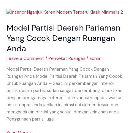
Model
Partisi
Model Partisi Daerah Pariaman
Daerah
Pariaman
Yang Cocok Dengan Ruangan
Yang
Anda
Cocok
Dengan
Leave a Comment
/
Penyekat Ruangan
/
admin
Ruangan
Anda
Model Partisi Daerah Pariaman Yang Cocok Dengan
Ruangan Anda Model Partisi Daerah Pariaman Yang Cocok
Untuk Ruangan Anda – Saat ini perkembangan interior
untuk desain partisi sudah sangat berkembang, dibuktikan
dengan beragamnya referensi dan variasi yang ditawarkan
untuk dapat anda jadikan inspirasi untuk mendesain dan
menghadirkan partisi yang sesuai dengan keinginan anda.
Penggunaan partisi juga
Read More »