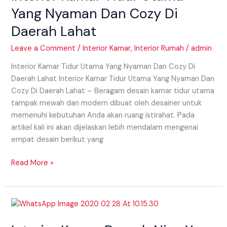
Nyaman
Yang Nyaman Dan Cozy Di
Dan
Daerah Lahat
Cozy
Di
Leave a Comment
/
Interior Kamar
,
Interior Rumah
/
admin
Daerah
Lahat
Interior Kamar Tidur Utama Yang Nyaman Dan Cozy Di
Daerah Lahat Interior Kamar Tidur Utama Yang Nyaman Dan
Cozy Di Daerah Lahat – Beragam desain kamar tidur utama
tampak mewah dan modern dibuat oleh desainer untuk
memenuhi kebutuhan Anda akan ruang istirahat. Pada
artikel kali ini akan dijelaskan lebih mendalam mengenai
empat desain berikut yang
Read More »
Interior
Kamar