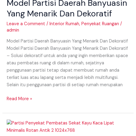
Model Partisi Daerah Banyuasin
Banyuasin
Yang
Yang Menarik Dan Dekoratif
Menarik
Dan
Leave a Comment
/
Interior Rumah
,
Penyekat Ruangan
/
admin
Dekoratif
Model Partisi Daerah Banyuasin Yang Menarik Dan Dekoratif
Model Partisi Daerah Banyuasin Yang Menarik Dan Dekoratif
– Solusi dekoratif untuk anda yang ingin memberikan space
atau pembatas ruang di dalam rumah, sejatinya
penggunaan partisi tetap dapat membuat rumah anda
terliat luas atau lapang serta menjadi lebih multifungsi.
Selain itu penggunaan partisi di setiap rumah merupakan
Read More »
Model
Partisi