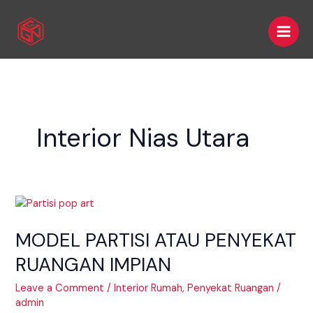
Skip
Main
to
Men
content
Interior Nias Utara
MODEL
PARTISI
MODEL PARTISI ATAU PENYEKAT
ATAU
PENYEKAT
RUANGAN IMPIAN
RUANGAN
IMPIAN
Leave a Comment
/
Interior Rumah
,
Penyekat Ruangan
/
admin