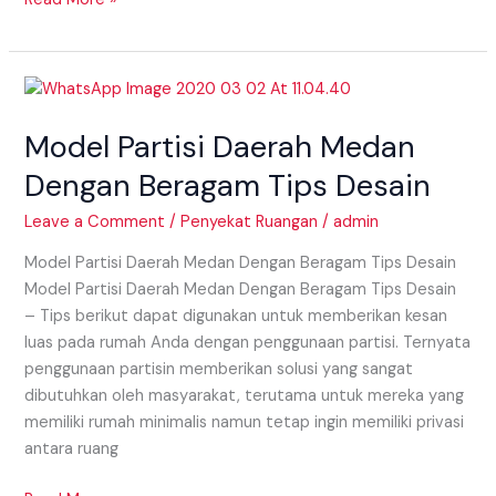
Model
Partisi
Model Partisi Daerah Medan
Daerah
Medan
Dengan Beragam Tips Desain
Dengan
Beragam
Leave a Comment
/
Penyekat Ruangan
/
admin
Tips
Model Partisi Daerah Medan Dengan Beragam Tips Desain
Desain
Model Partisi Daerah Medan Dengan Beragam Tips Desain
– Tips berikut dapat digunakan untuk memberikan kesan
luas pada rumah Anda dengan penggunaan partisi. Ternyata
penggunaan partisin memberikan solusi yang sangat
dibutuhkan oleh masyarakat, terutama untuk mereka yang
memiliki rumah minimalis namun tetap ingin memiliki privasi
antara ruang