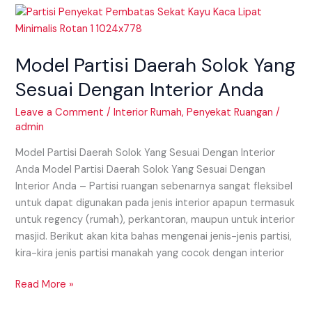
Model
Partisi
Daerah
Model Partisi Daerah Solok Yang
Solok
Yang
Sesuai Dengan Interior Anda
Sesuai
Dengan
Leave a Comment
/
Interior Rumah
,
Penyekat Ruangan
/
admin
Interior
Anda
Model Partisi Daerah Solok Yang Sesuai Dengan Interior
Anda Model Partisi Daerah Solok Yang Sesuai Dengan
Interior Anda – Partisi ruangan sebenarnya sangat fleksibel
untuk dapat digunakan pada jenis interior apapun termasuk
untuk regency (rumah), perkantoran, maupun untuk interior
masjid. Berikut akan kita bahas mengenai jenis-jenis partisi,
kira-kira jenis partisi manakah yang cocok dengan interior
Read More »