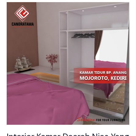
Interior
Kamar
Daerah
Nias
Yang
Eye
Catching
Dan
Menarik