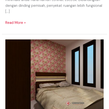
dengan dinding pemisah, penyekat ruangan lebih fungsional
[…]
Read More »
Interior
Kamar
Tidur
Utama
Yang
Nyaman
Dan
Cozy
Di
Daerah
Lahat