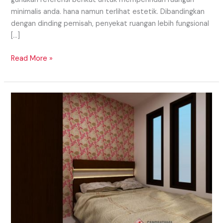
minimalis anda. hana namun terlihat estetik. Dibandingkan
dengan dinding pemisah, penyekat ruangan lebih fungsional
[…]
Read More »
Interior
Kamar
Tidur
Utama
Yang
Nyaman
Dan
Cozy
Di
Daerah
Lahat