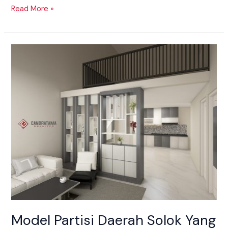
Read More »
Model
Partisi
Daerah
Solok
Yang
Sesuai
Dengan
Interior
Anda
Model Partisi Daerah Solok Yang