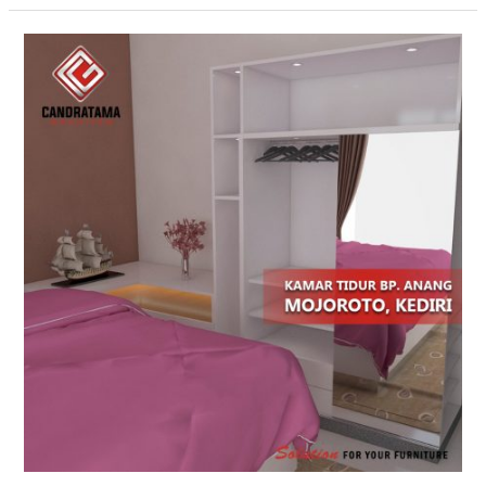
Interior
Kamar
Daerah
Nias
Yang
Eye
Catching
Dan
Menarik