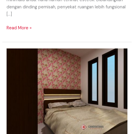
dengan dinding pemisah, penyekat ruangan lebih fungsional
[…]
Read More »
Interior
Kamar
Tidur
Utama
Yang
Nyaman
Dan
Cozy
Di
Daerah
Lahat