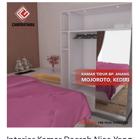
Interior
Kamar
Daerah
Nias
Yang
Eye
Catching
Dan
Menarik