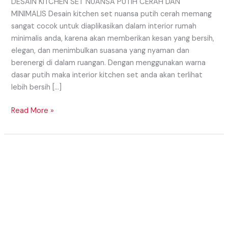
DESAIN KITCHEN SET NUANSA PUTIH CERAH DAN
MINIMALIS Desain kitchen set nuansa putih cerah memang
sangat cocok untuk diaplikasikan dalam interior rumah
minimalis anda, karena akan memberikan kesan yang bersih,
elegan, dan menimbulkan suasana yang nyaman dan
berenergi di dalam ruangan. Dengan menggunakan warna
dasar putih maka interior kitchen set anda akan terlihat
lebih bersih […]
Read More »
KONSEP
KITCHEN
SET
MONOKROM
UNTUK
HUNIAN
IMPIAN