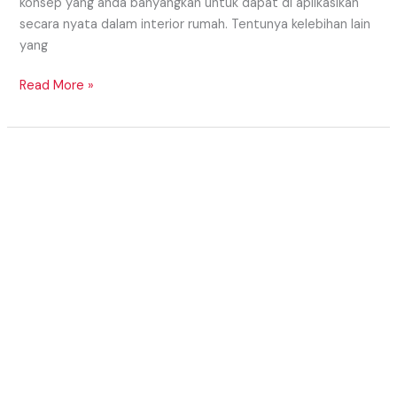
konsep yang anda banyangkan untuk dapat di aplikasikan
secara nyata dalam interior rumah. Tentunya kelebihan lain
yang
Read More »
MODEL
KITCHEN
SET
BAWAH
TANGGA
MINIMALIS
2020