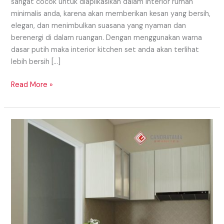
sangat cocok untuk diaplikasikan dalam interior rumah
minimalis anda, karena akan memberikan kesan yang bersih,
elegan, dan menimbulkan suasana yang nyaman dan
berenergi di dalam ruangan. Dengan menggunakan warna
dasar putih maka interior kitchen set anda akan terlihat
lebih bersih […]
Read More »
KONSEP
KITCHEN
SET
MONOKROM
UNTUK
HUNIAN
IMPIAN
ANDA