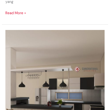
yang
Read More »
MODEL
KITCHEN
SET
BAWAH
TANGGA
MINIMALIS
2020