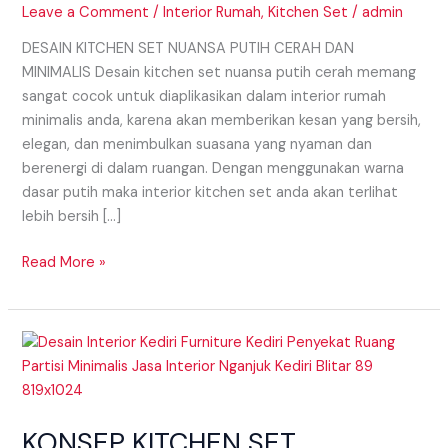
CERAH
Leave a Comment
/
Interior Rumah
,
Kitchen Set
/
admin
DAN
DESAIN KITCHEN SET NUANSA PUTIH CERAH DAN
MINIMALIS
MINIMALIS Desain kitchen set nuansa putih cerah memang
sangat cocok untuk diaplikasikan dalam interior rumah
minimalis anda, karena akan memberikan kesan yang bersih,
elegan, dan menimbulkan suasana yang nyaman dan
berenergi di dalam ruangan. Dengan menggunakan warna
dasar putih maka interior kitchen set anda akan terlihat
lebih bersih […]
Read More »
KONSEP
KITCHEN
SET
MONOKROM
KONSEP KITCHEN SET
UNTUK