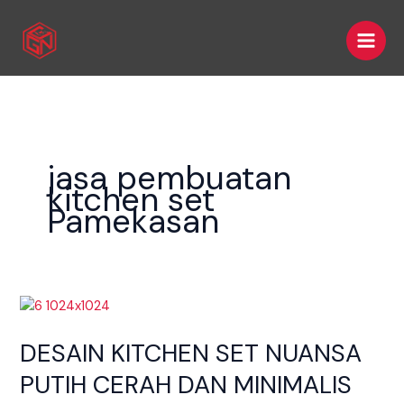
Skip
Main
to
Men
content
jasa pembuatan
kitchen set
Pamekasan
DESAIN
KITCHEN
DESAIN KITCHEN SET NUANSA
SET
NUANSA
PUTIH CERAH DAN MINIMALIS
PUTIH