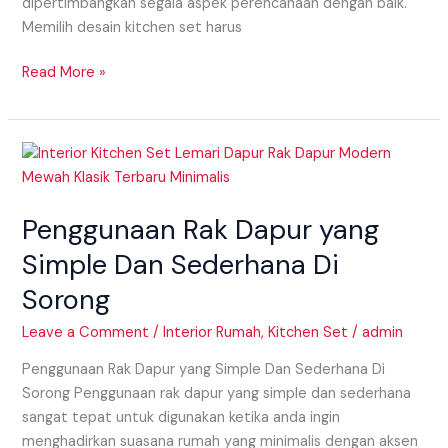
dipertimbangkan segala aspek perencanaan dengan baik.
Memilih desain kitchen set harus
Read More »
Penggunaan
Rak
Dapur
Penggunaan Rak Dapur yang
yang
Simple
Simple Dan Sederhana Di
Dan
Sorong
Sederhana
Di
Leave a Comment
/
Interior Rumah
,
Kitchen Set
/
admin
Sorong
Penggunaan Rak Dapur yang Simple Dan Sederhana Di
Sorong Penggunaan rak dapur yang simple dan sederhana
sangat tepat untuk digunakan ketika anda ingin
menghadirkan suasana rumah yang minimalis dengan aksen