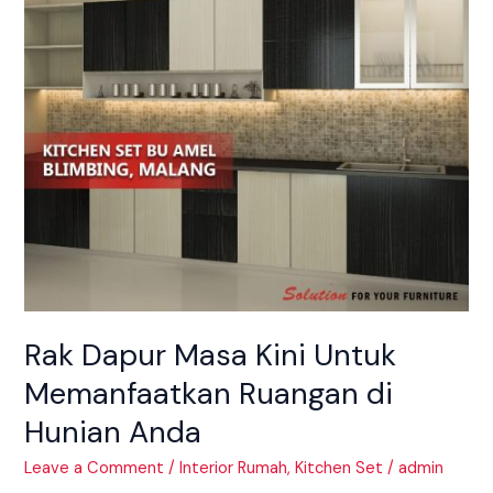
Memanfaatkan
Ruangan
di
Hunian
Anda
Rak Dapur Masa Kini Untuk
Memanfaatkan Ruangan di
Hunian Anda
Leave a Comment
/
Interior Rumah
,
Kitchen Set
/
admin