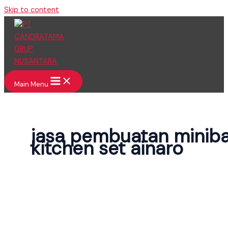
Skip to content
Main Menu
jasa pembuatan minib
kitchen set ainaro