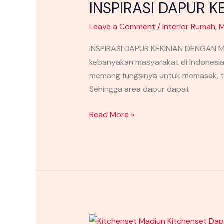
INSPIRASI DAPUR 
KEKINIAN
DENGAN
Leave a Comment
/
Interior Rumah
,
M
MINIBAR
MODERN
INSPIRASI DAPUR KEKINIAN DENGAN MIN
kebanyakan masyarakat di Indonesia
memang fungsinya untuk memasak, te
Sehingga area dapur dapat
Read More »
TIPS