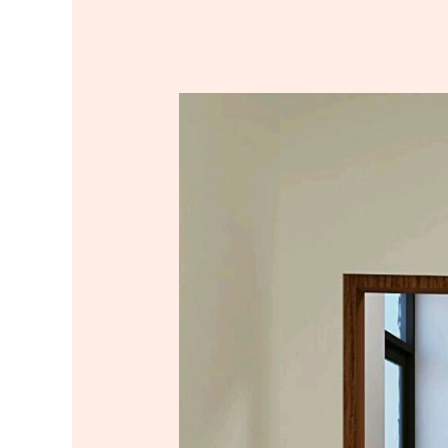
KEUNTUNGAN
MEMBUAT
MINIBAR
DI
DALAM
HUNIAN
ANDA