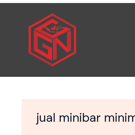
Skip
to
content
jual minibar mini