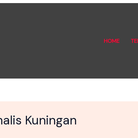
HOME
TE
malis Kuningan