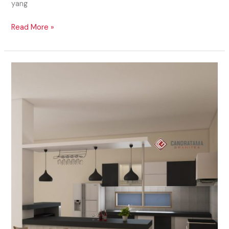
yang
Read More »
MODEL
KITCHEN
SET
BAWAH
TANGGA
MINIMALIS
2020