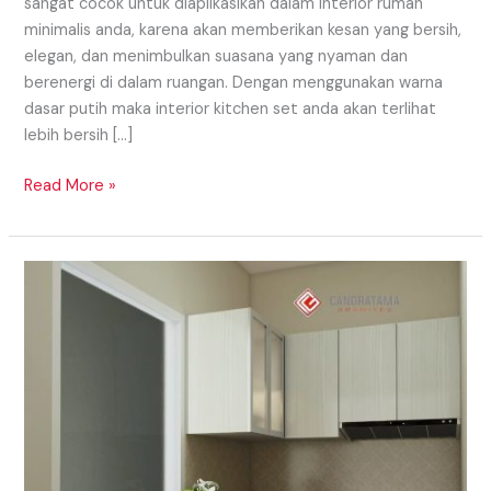
sangat cocok untuk diaplikasikan dalam interior rumah
minimalis anda, karena akan memberikan kesan yang bersih,
elegan, dan menimbulkan suasana yang nyaman dan
berenergi di dalam ruangan. Dengan menggunakan warna
dasar putih maka interior kitchen set anda akan terlihat
lebih bersih […]
Read More »
KONSEP
KITCHEN
SET
MONOKROM
UNTUK
HUNIAN
IMPIAN
ANDA