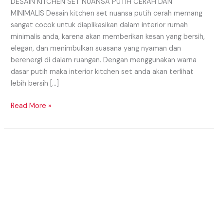
DESAIN KITCHEN SET NUANSA PUTIH CERAH DAN
MINIMALIS Desain kitchen set nuansa putih cerah memang
sangat cocok untuk diaplikasikan dalam interior rumah
minimalis anda, karena akan memberikan kesan yang bersih,
elegan, dan menimbulkan suasana yang nyaman dan
berenergi di dalam ruangan. Dengan menggunakan warna
dasar putih maka interior kitchen set anda akan terlihat
lebih bersih […]
Read More »
KONSEP
KITCHEN
SET
MONOKROM
UNTUK
HUNIAN
IMPIAN