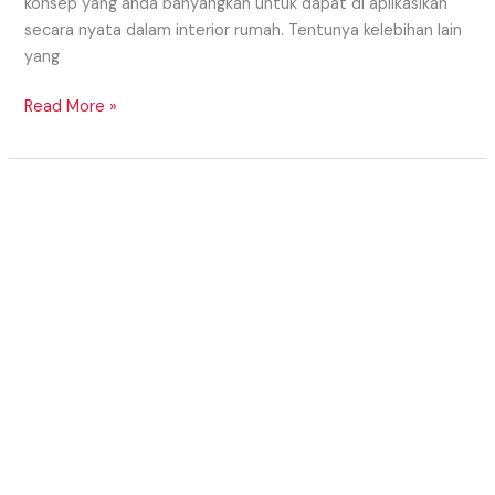
konsep yang anda banyangkan untuk dapat di aplikasikan
secara nyata dalam interior rumah. Tentunya kelebihan lain
yang
Read More »
MODEL
KITCHEN
SET
BAWAH
TANGGA
MINIMALIS
2020