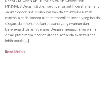
DESAIN KITCHEN SET NUANSA PUTIH CERAH DAN
MINIMALIS Desain kitchen set nuansa putih cerah memang
sangat cocok untuk diaplikasikan dalam interior rumah
minimalis anda, karena akan memberikan kesan yang bersih,
elegan, dan menimbulkan suasana yang nyaman dan
berenergi di dalam ruangan. Dengan menggunakan warna
dasar putih maka interior kitchen set anda akan terlihat
lebih bersih […]
Read More »
KONSEP
KITCHEN
SET
MONOKROM
UNTUK
HUNIAN
IMPIAN