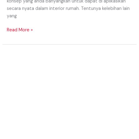
konsep yang anda banyangkan untuk dapat di aplikasikan
secara nyata dalam interior rumah. Tentunya kelebihan lain
yang
Read More »
MODEL
KITCHEN
SET
BAWAH
TANGGA
MINIMALIS
2020