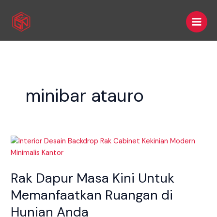
Skip
Main
to
Men
content
minibar atauro
Rak
Dapur
Masa
Rak Dapur Masa Kini Untuk
Kini
Untuk
Memanfaatkan Ruangan di
Memanfaatkan
Hunian Anda
Ruangan