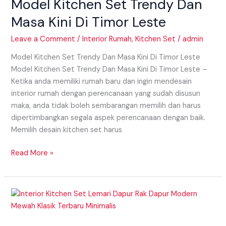
Model Kitchen Set Trendy Dan
Trendy
Dan
Masa Kini Di Timor Leste
Masa
Kini
Leave a Comment
/
Interior Rumah
,
Kitchen Set
/
admin
Di
Model Kitchen Set Trendy Dan Masa Kini Di Timor Leste
Timor
Model Kitchen Set Trendy Dan Masa Kini Di Timor Leste –
Leste
Ketika anda memiliki rumah baru dan ingin mendesain
interior rumah dengan perencanaan yang sudah disusun
maka, anda tidak boleh sembarangan memilih dan harus
dipertimbangkan segala aspek perencanaan dengan baik.
Memilih desain kitchen set harus
Read More »
Penggunaan
Rak
Dapur