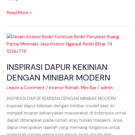
Read More »
INSPIRASI
DAPUR
KEKINIAN
DENGAN
INSPIRASI DAPUR KEKINIAN
MINIBAR
MODERN
DENGAN MINIBAR MODERN
Leave a Comment
/
Interior Rumah
,
Mini Bar
/
admin
INSPIRASI DAPUR KEKINIAN DENGAN MINIBAR MODERN
Inspirasi dapur kekinian dengan minibar model saat ini
menjadi incaran kebanyakan masyarakat di Indonesia untuk
dapat diterapkan pada rumah atau hunian masakini. Area
dapur merupakan daerah yang memang fungsinya untuk
memasak, tetapi dapur juga dapat anda desain dan