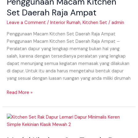
Penggunaan Macam Kitchen
Set
Daerah
Set Daerah Raja Ampat
Raja
Ampat
Leave a Comment
/
Interior Rumah
,
Kitchen Set
/
admin
Penggunaan Macam Kitchen Set Daerah Raja Ampat
Penggunaan Macam Kitchen Set Daerah Raja Ampat –
Peralatan dapur yang lengkap memang bukan hal yang
salah, karena dengan tersedianya peralatan yang lengkap
dapat menunjang semua kegiatan memasak yang dilakukan
di dapur. Untuk itu anda harus mengetahui bentuk dapur
yang sesuai dengan luasan ruangan yang anda miliki dirumah
Read More »
Model
Kitchen
Set