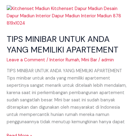
TIPS
MINIBAR
UNTUK
ANDA
TIPS MINIBAR UNTUK ANDA
YANG
MEMILIKI
YANG MEMILIKI APARTEMENT
APARTEMENT
Leave a Comment
/
Interior Rumah
,
Mini Bar
/
admin
TIPS MINIBAR UNTUK ANDA YANG MEMILIKI APARTEMENT
Tips minibar untuk anda yang memiliki apartement
sepertinya sangat menarik untuk ditelaah lebih mendalam,
karena saat ini perkembangan pembangunan apartement
sudah sangatlah besar. Mini bar saat ini sudah banyak
diterapkan dan digunakan oleh masyarakat di Indonesia
untuk mempercantik hunian rumah mereka namun
penggunaannya tidak menutup kemungkinan hanya dapat
Read More »