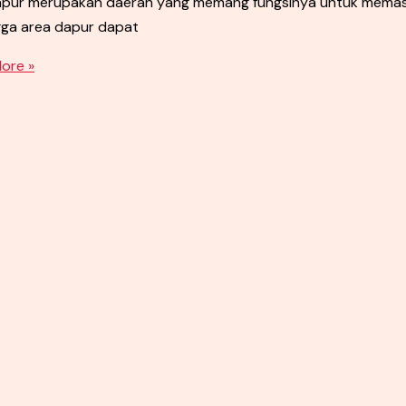
dapur merupakan daerah yang memang fungsinya untuk memasa
gga area dapur dapat
ore »