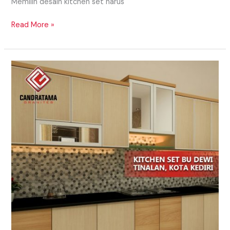
Memilih desain kitchen set harus
Read More »
Penggunaan
Rak
Dapur
yang
Simple
Dan
Sederhana
Di
Sorong