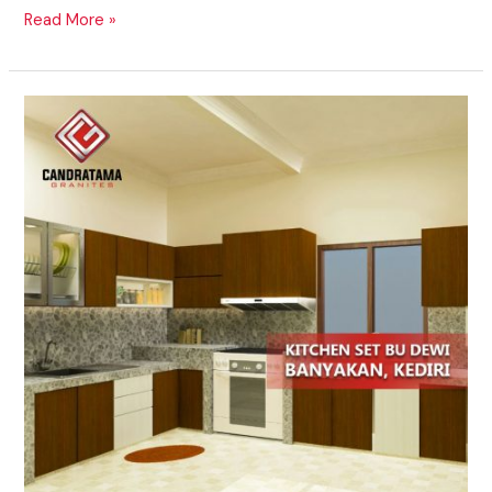
Read More »
Menghadirkan
Kitchen
Set
Terbaik
Daerah
Manatuto
Timor
Leste