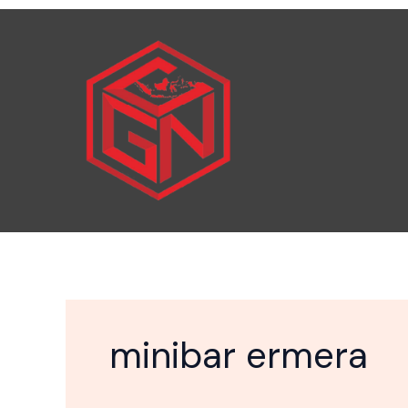
Skip
to
content
minibar ermera