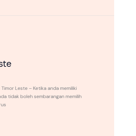
ste
Timor Leste – Ketika anda memiliki
nda tidak boleh sembarangan memilih
rus