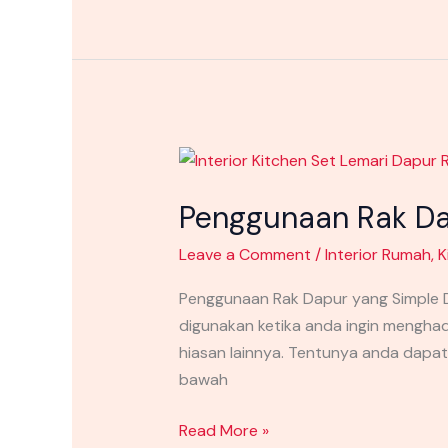
Penggunaan
Rak
Penggunaan Rak Da
Dapur
yang
Leave a Comment
/
Interior Rumah
,
K
Simple
Dan
Penggunaan Rak Dapur yang Simple 
Sederhana
digunakan ketika anda ingin mengha
Di
hiasan lainnya. Tentunya anda dapat
Sorong
bawah
Read More »