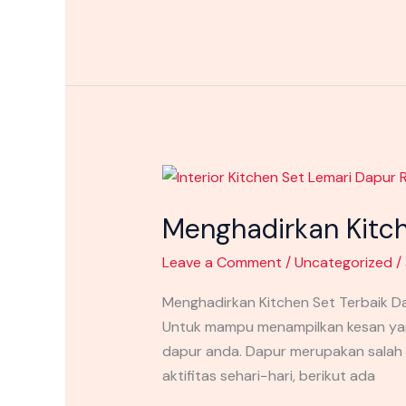
Menghadirkan
Kitchen
Menghadirkan Kitch
Set
Terbaik
Leave a Comment
/
Uncategorized
/
Daerah
Manatuto
Menghadirkan Kitchen Set Terbaik D
Timor
Untuk mampu menampilkan kesan yan
Leste
dapur anda. Dapur merupakan salah 
aktifitas sehari−hari, berikut ada