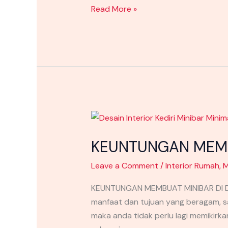
Read More »
KEUNTUNGAN
MEMBUAT
KEUNTUNGAN MEMB
MINIBAR
DI
Leave a Comment
/
Interior Rumah
,
M
DALAM
HUNIAN
KEUNTUNGAN MEMBUAT MINIBAR DI DA
ANDA
manfaat dan tujuan yang beragam, s
maka anda tidak perlu lagi memikirka