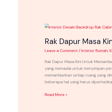
Rak
Dapur
Rak Dapur Masa Ki
Masa
Kini
Leave a Comment
/
Interior Rumah
,
K
Untuk
Memanfaatkan
Rak Dapur Masa Kini Untuk Memanfa
Ruangan
yang memadai untuk menyimpan peral
di
memanfaatkan setiap ruang yang dimi
Hunian
beberapa hal yang harus diperhatikan
Anda
Read More »