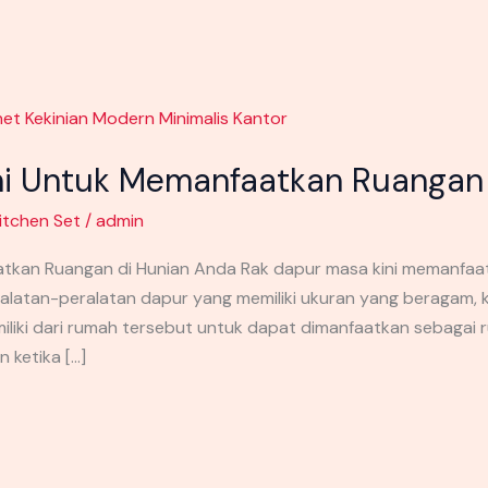
ni Untuk Memanfaatkan Ruangan 
itchen Set
/
admin
atkan Ruangan di Hunian Anda Rak dapur masa kini memanfa
atan-peralatan dapur yang memiliki ukuran yang beragam, 
liki dari rumah tersebut untuk dapat dimanfaatkan sebagai 
 ketika […]