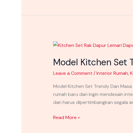
Model
Kitchen
Model Kitchen Set 
Set
Trendy
Leave a Comment
/
Interior Rumah
,
K
Dan
Masa
Model Kitchen Set Trendy Dan Masa Ki
Kini
rumah baru dan ingin mendesain int
Di
dan harus dipertimbangkan segala as
Timor
Leste
Read More »