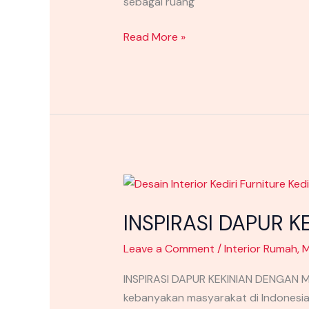
sebagai ruang
Read More »
INSPIRASI
DAPUR
INSPIRASI DAPUR 
KEKINIAN
DENGAN
Leave a Comment
/
Interior Rumah
,
M
MINIBAR
MODERN
INSPIRASI DAPUR KEKINIAN DENGAN MIN
kebanyakan masyarakat di Indonesia