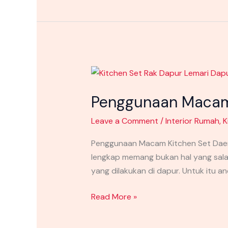
Penggunaan
Macam
Penggunaan Macam 
Kitchen
Set
Leave a Comment
/
Interior Rumah
,
K
Daerah
Raja
Penggunaan Macam Kitchen Set Daer
Ampat
lengkap memang bukan hal yang sal
yang dilakukan di dapur. Untuk itu 
Read More »