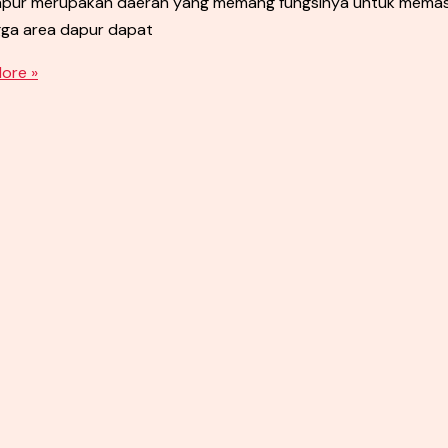
dapur merupakan daerah yang memang fungsinya untuk memasa
gga area dapur dapat
ore »