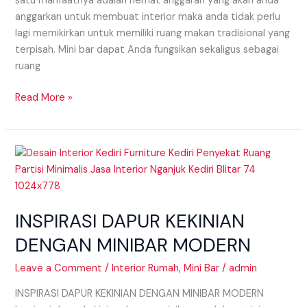
satu manfaatnya adalah hemat anggaran yang akan anda
anggarkan untuk membuat interior maka anda tidak perlu
lagi memikirkan untuk memiliki ruang makan tradisional yang
terpisah. Mini bar dapat Anda fungsikan sekaligus sebagai
ruang
Read More »
INSPIRASI
DAPUR
KEKINIAN
DENGAN
INSPIRASI DAPUR KEKINIAN
MINIBAR
MODERN
DENGAN MINIBAR MODERN
Leave a Comment
/
Interior Rumah
,
Mini Bar
/
admin
INSPIRASI DAPUR KEKINIAN DENGAN MINIBAR MODERN