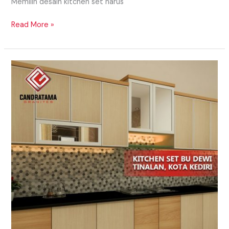
Memilih desain kitchen set harus
Read More »
Penggunaan
Rak
Dapur
yang
Simple
Dan
Sederhana
Di
Sorong