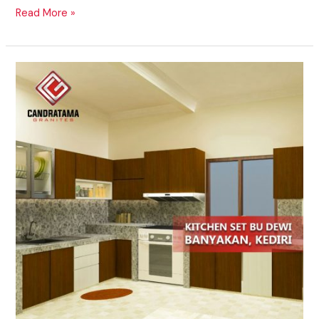
Read More »
Menghadirkan
Kitchen
Set
Terbaik
Daerah
Manatuto
Timor
Leste