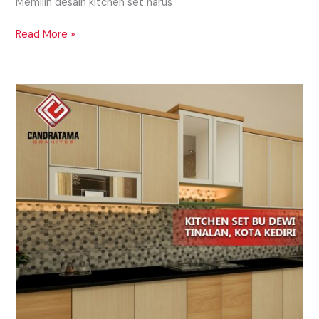
Memilih desain kitchen set harus
Read More »
Penggunaan
Rak
Dapur
yang
Simple
Dan
Sederhana
Di
Sorong