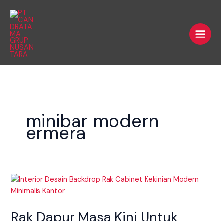
Skip
Main
to
Men
content
minibar modern
ermera
Rak
Dapur
Masa
Rak Dapur Masa Kini Untuk
Kini