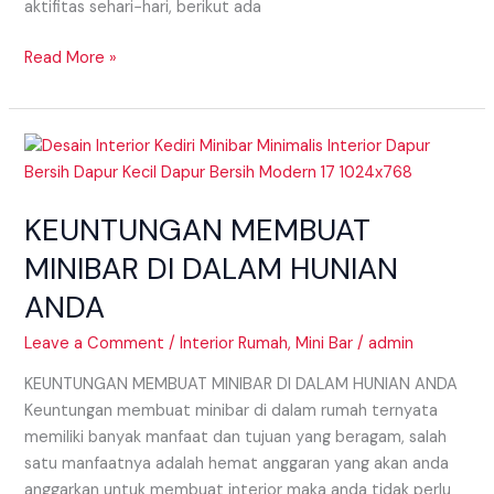
aktifitas sehari−hari, berikut ada
Read More »
KEUNTUNGAN
MEMBUAT
MINIBAR
KEUNTUNGAN MEMBUAT
DI
DALAM
MINIBAR DI DALAM HUNIAN
HUNIAN
ANDA
ANDA
Leave a Comment
/
Interior Rumah
,
Mini Bar
/
admin
KEUNTUNGAN MEMBUAT MINIBAR DI DALAM HUNIAN ANDA
Keuntungan membuat minibar di dalam rumah ternyata
memiliki banyak manfaat dan tujuan yang beragam, salah
satu manfaatnya adalah hemat anggaran yang akan anda
anggarkan untuk membuat interior maka anda tidak perlu