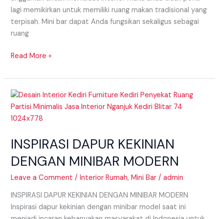
lagi memikirkan untuk memiliki ruang makan tradisional yang
terpisah. Mini bar dapat Anda fungsikan sekaligus sebagai
ruang
Read More »
INSPIRASI
DAPUR
KEKINIAN
DENGAN
INSPIRASI DAPUR KEKINIAN
MINIBAR
MODERN
DENGAN MINIBAR MODERN
Leave a Comment
/
Interior Rumah
,
Mini Bar
/
admin
INSPIRASI DAPUR KEKINIAN DENGAN MINIBAR MODERN
Inspirasi dapur kekinian dengan minibar model saat ini
menjadi incaran kebanyakan masyarakat di Indonesia untuk