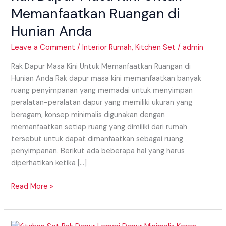
Untuk
Memanfaatkan Ruangan di
Memanfaatkan
Hunian Anda
Ruangan
di
Leave a Comment
/
Interior Rumah
,
Kitchen Set
/
admin
Hunian
Anda
Rak Dapur Masa Kini Untuk Memanfaatkan Ruangan di
Hunian Anda Rak dapur masa kini memanfaatkan banyak
ruang penyimpanan yang memadai untuk menyimpan
peralatan-peralatan dapur yang memiliki ukuran yang
beragam, konsep minimalis digunakan dengan
memanfaatkan setiap ruang yang dimiliki dari rumah
tersebut untuk dapat dimanfaatkan sebagai ruang
penyimpanan. Berikut ada beberapa hal yang harus
diperhatikan ketika […]
Read More »