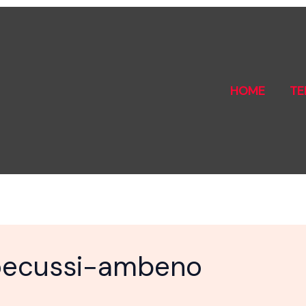
HOME
TE
oecussi−ambeno