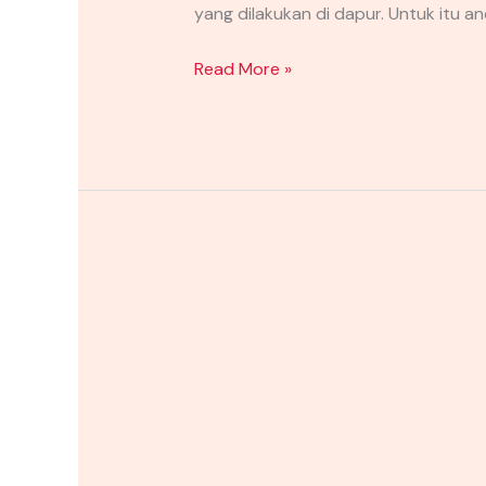
yang dilakukan di dapur. Untuk itu 
Read More »
Model
Kitchen
Set
Trendy
Dan
Masa
Kini