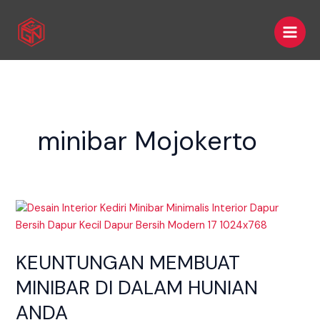
Skip
Main
to
Men
content
minibar Mojokerto
KEUNTUNGAN
MEMBUAT
MINIBAR
KEUNTUNGAN MEMBUAT
DI
DALAM
MINIBAR DI DALAM HUNIAN
HUNIAN
ANDA
ANDA