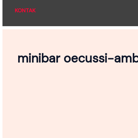
KONTAK
minibar oecussi−am