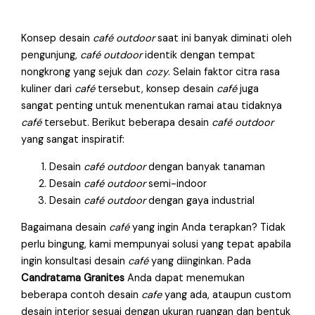
Konsep desain
café outdoor
saat ini banyak diminati oleh
pengunjung,
café outdoor
identik dengan tempat
nongkrong yang sejuk dan
cozy
. Selain faktor citra rasa
kuliner dari
café
tersebut, konsep desain
café
juga
sangat penting untuk menentukan ramai atau tidaknya
café
tersebut. Berikut beberapa desain
café outdoor
yang sangat inspiratif:
Desain
café outdoor
dengan banyak tanaman
Desain
café outdoor
semi-indoor
Desain
café outdoor
dengan gaya industrial
Bagaimana desain
café
yang ingin Anda terapkan? Tidak
perlu bingung, kami mempunyai solusi yang tepat apabila
ingin konsultasi desain
café
yang diinginkan. Pada
Candratama Granites
Anda dapat menemukan
beberapa contoh desain
cafe
yang ada, ataupun custom
desain interior sesuai dengan ukuran ruangan dan bentuk