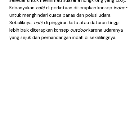
sekedar untuk menikmati suasana nongkrong yang
cozy.
Kebanyakan
café
di perkotaan diterapkan konsep
indoor
untuk menghindari cuaca panas dan polusi udara.
Sebaliknya,
café
di pinggiran kota atau dataran tinggi
lebih baik diterapkan konsep
outdoor
karena udaranya
yang sejuk dan pemandangan indah di sekelilingnya.