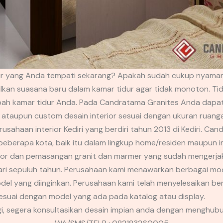
dur yang Anda tempati sekarang? Apakah sudah cukup nyama
lkan suasana baru dalam kamar tidur agar tidak monoton. Tid
erubah kamar tidur Anda. Pada Candratama Granites Anda da
a, ataupun custom desain interior sesuai dengan ukuran ruang
ahaan interior Kediri yang berdiri tahun 2013 di Kediri. Can
i beberapa kota, baik itu dalam lingkup home/residen maupun
rior dan pemasangan granit dan marmer yang sudah mengerja
dari sepuluh tahun. Perusahaan kami menawarkan berbagai mode
del yang diinginkan. Perusahaan kami telah menyelesaikan b
suai dengan model yang ada pada katalog atau display.
gi, segera konsultasikan desain impian anda dengan menghubun