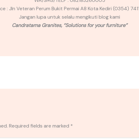
WA/SMS/TELP : 082183260005
ice : Jln Veteran Perum Bukit Permai A8 Kota Kediri (0354) 741
Jangan lupa untuk selalu mengikuti blog kami
Candratama Granites, “Solutions for your furniture”
hed.
Required fields are marked
*