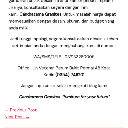
gambaran untuk desain interior kantor pribadi impian ?
Jika iya, konsultasikan segera dengan Tim
kami,
Candratama Granites
. Untuk masalah harga dapat
menyesuaikan dengan desain, ukuran, dan budget yang
anda miliki.
Jadi tunggu apalagi, segera konsultasikan desain kitchen
set impian anda dengan menghubungi kami di nomor :
WA/SMS/TELP : 082183260005
Office : Jln Veteran Perum Bukit Permai A8 Kota
Kediri
(0354) 7411201
Jangan lupa untuk selalu mengikuti blog kami
Candratama Granites, “furniture for your future”
←
Previous Post
Next Post
→