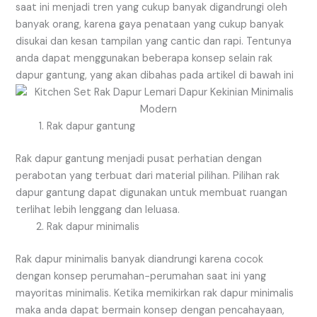
saat ini menjadi tren yang cukup banyak digandrungi oleh
banyak orang, karena gaya penataan yang cukup banyak
disukai dan kesan tampilan yang cantic dan rapi. Tentunya
anda dapat menggunakan beberapa konsep selain rak
dapur gantung, yang akan dibahas pada artikel di bawah ini
Rak dapur gantung
Rak dapur gantung menjadi pusat perhatian dengan
perabotan yang terbuat dari material pilihan. Pilihan rak
dapur gantung dapat digunakan untuk membuat ruangan
terlihat lebih lenggang dan leluasa.
Rak dapur minimalis
Rak dapur minimalis banyak diandrungi karena cocok
dengan konsep perumahan−perumahan saat ini yang
mayoritas minimalis. Ketika memikirkan rak dapur minimalis
maka anda dapat bermain konsep dengan pencahayaan,