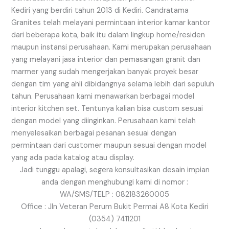
Kediri yang berdiri tahun 2013 di Kediri. Candratama
Granites telah melayani permintaan interior kamar kantor
dari beberapa kota, baik itu dalam lingkup home/residen
maupun instansi perusahaan. Kami merupakan perusahaan
yang melayani jasa interior dan pemasangan granit dan
marmer yang sudah mengerjakan banyak proyek besar
dengan tim yang ahli dibidangnya selama lebih dari sepuluh
tahun. Perusahaan kami menawarkan berbagai model
interior kitchen set. Tentunya kalian bisa custom sesuai
dengan model yang diinginkan. Perusahaan kami telah
menyelesaikan berbagai pesanan sesuai dengan
permintaan dari customer maupun sesuai dengan model
yang ada pada katalog atau display.
Jadi tunggu apalagi, segera konsultasikan desain impian
anda dengan menghubungi kami di nomor :
WA/SMS/TELP : 082183260005
Office : Jln Veteran Perum Bukit Permai A8 Kota Kediri
(0354) 7411201