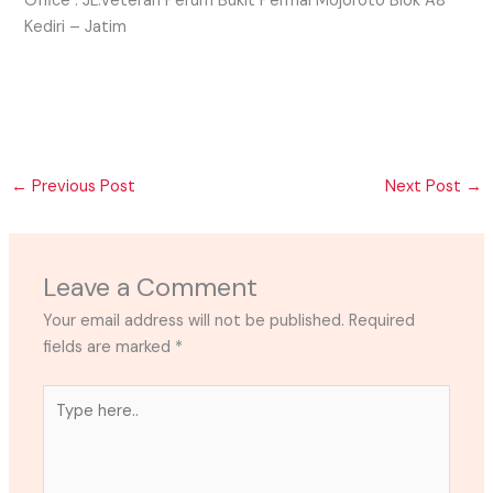
Office : JL.Veteran Perum Bukit Permai Mojoroto Blok A8
Kediri – Jatim
←
Previous Post
Next Post
→
Leave a Comment
Your email address will not be published.
Required
fields are marked
*
Type
here..