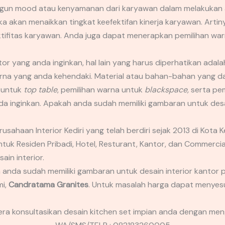
n mood atau kenyamanan dari karyawan dalam melakukan akti
akan menaikkan tingkat keefektifan kinerja karyawan. Artinya
ifitas karyawan. Anda juga dapat menerapkan pemilihan warn
ntor yang anda inginkan, hal lain yang harus diperhatikan ada
arna yang anda kehendaki. Material atau bahan-bahan yang d
e untuk
top table
, pemilihan warna untuk
blackspace,
serta pe
inginkan. Apakah anda sudah memiliki gambaran untuk desai
haan Interior Kediri yang telah berdiri sejak 2013 di Kota K
ntuk Residen Pribadi, Hotel, Resturant, Kantor, dan Commer
ain interior.
h anda sudah memiliki gambaran untuk desain interior kantor pr
mi,
Candratama Granites
. Untuk masalah harga dapat menyesu
gera konsultasikan desain kitchen set impian anda dengan men