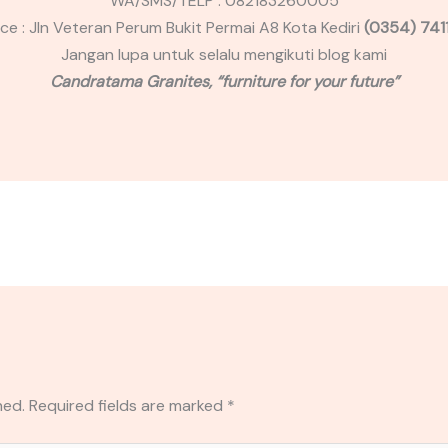
WA/SMS/TELP : 082183260005
ice : Jln Veteran Perum Bukit Permai A8 Kota Kediri
(0354) 741
Jangan lupa untuk selalu mengikuti blog kami
Candratama Granites, “furniture for your future”
hed.
Required fields are marked
*