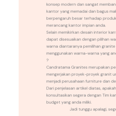
konsep modern dan sangat membangu
kantor yang memadai dan bagus maka 
berpengaruh besar terhadap produkt
merancang kantor impian anda.
Selain memikirkan desain interior ka
dapat disesuaikan dengan pilihan w
warna diantaranya pemilihan granit
menggunakan warna-warna yang anda 
?
Candratama Granites merupakan perusa
mengerjakan proyek-proyek granit u
menjadi perusahaan furniture dan des
Dari penjelasan artikel diatas, apaka
konsultasikan segera dengan Tim ka
budget yang anda miliki.
Jadi tunggu apalagi, se