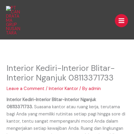
Skip
Main
to
Men
content
Interior Kediri-Interior Blitar-
Interior Nganjuk 08113371733
Leave a Comment
/
Interior Kantor
/ By
admin
Interior Kediri-Interior Blitar-Interior Nganjuk
08113371733.
Suasana kantor atau ruang kerja, terutama
bagi Anda yang memiliki rutinitas setiap pagi hingga sore di
kantor, tentu sangat mempengaruhi mood Anda dalam
mengerjakan setiap kewajiban Anda. Ruang dan lingkungan