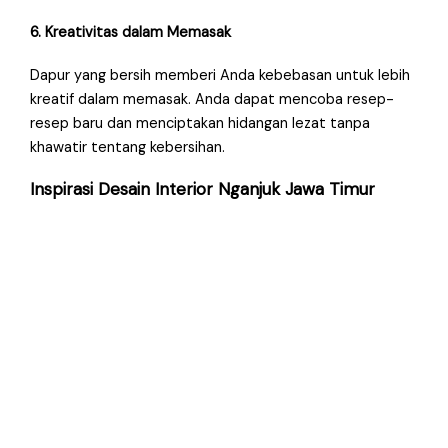
6. Kreativitas dalam Memasak
Dapur yang bersih memberi Anda kebebasan untuk lebih
kreatif dalam memasak. Anda dapat mencoba resep-
resep baru dan menciptakan hidangan lezat tanpa
khawatir tentang kebersihan.
Inspirasi Desain Interior Nganjuk Jawa Timur