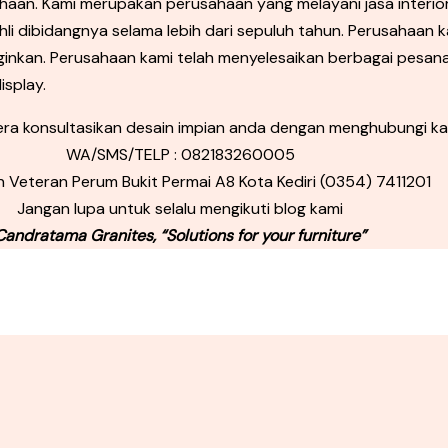
sahaan. Kami merupakan perusahaan yang melayani jasa inter
i dibidangnya selama lebih dari sepuluh tahun. Perusahaan k
ginkan. Perusahaan kami telah menyelesaikan berbagai pesan
splay.
gera konsultasikan desain impian anda dengan menghubungi ka
WA/SMS/TELP : 082183260005
Jln Veteran Perum Bukit Permai A8 Kota Kediri (0354) 7411201
Jangan lupa untuk selalu mengikuti blog kami
Candratama Granites, “Solutions for your furniture”