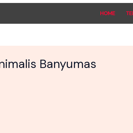
HOME
TE
inimalis Banyumas