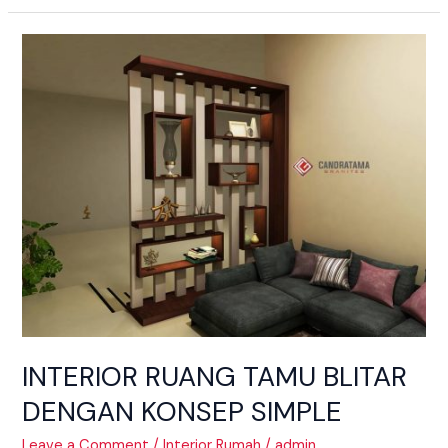
INTERIOR
RUANG
TAMU
BLITAR
DENGAN
KONSEP
SIMPLE
INTERIOR RUANG TAMU BLITAR
DENGAN KONSEP SIMPLE
Leave a Comment
/
Interior Rumah
/
admin