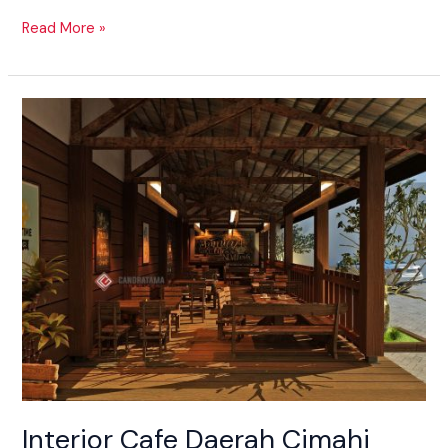
Read More »
Interior
Cafe
Daerah
Cimahi
Yang
Estetik
Dan
Instagramable
Interior Cafe Daerah Cimahi