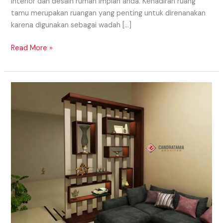
interior dan desain rumah impian anda. Kehadiran ruang
tamu merupakan ruangan yang penting untuk direnanakan
karena digunakan sebagai wadah […]
Read More »
TIPS
MENDESAIN
INTERIOR
RUANG
TAMU
SUMENEP
MADURA