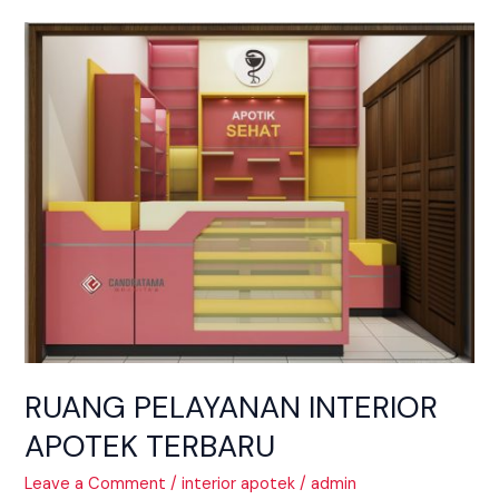
RUANG
PELAYANAN
INTERIOR
APOTEK
TERBARU
RUANG PELAYANAN INTERIOR
APOTEK TERBARU
Leave a Comment
/
interior apotek
/
admin