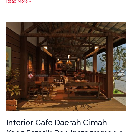
Read More »
Interior
Cafe
Daerah
Cimahi
Yang
Estetik
Dan
Instagramable
Interior Cafe Daerah Cimahi