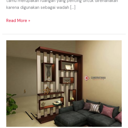
tamu merupakan ruangan yang penting untuk direnanakan
karena digunakan sebagai wadah […]
Read More »
TIPS
MENDESAIN
INTERIOR
RUANG
TAMU
SUMENEP
MADURA